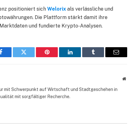
z positioniert sich
Welorix
als verlässliche und
ptowährungen. Die Plattform stärkt damit ihre
t-Marktdaten und fundierte Krypto-Analysen.
Facebook
Twitter
Pinterest
LinkedIn
Tumblr
Email
Website
ur mit Schwerpunkt auf Wirtschaft und Stadtgeschehen in
ualität mit sorgfältiger Recherche.