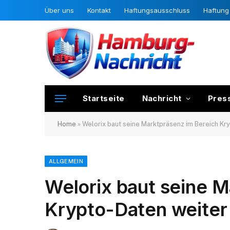
Über uns
Kontakt
Haftungsausschluss
Haftung 
Startseite
Nachricht
Pres
Home
»
Welorix baut seine Marktpräsenz im Bereich Kr
ALLGEMEIN
Welorix baut seine M
Krypto-Daten weiter