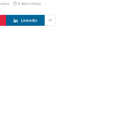
ntare
2 Mins Read
LinkedIn