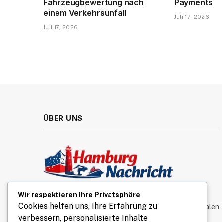
Fahrzeugbewertung nach
Payments
einem Verkehrsunfall
Juli 17, 2026
Juli 17, 2026
ÜBER UNS
Wir respektieren Ihre Privatsphäre
Hamburg Nachricht liefert aktuelle News und
Cookies helfen uns, Ihre Erfahrung zu
interessante Einblicke aus der Hansestadt. Von lokalen
verbessern, personalisierte Inhalte
Ereignissen über Lifestyle-Themen bis hin zu