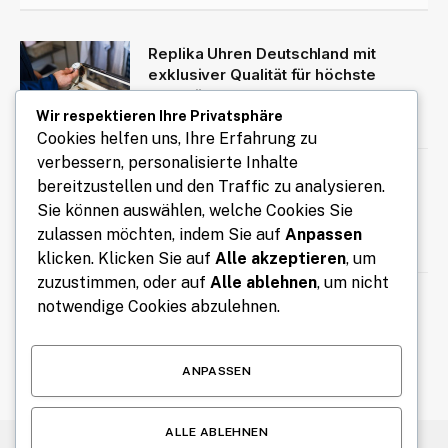
Replika Uhren Deutschland mit
exklusiver Qualität für höchste
Ansprüche
Wir respektieren Ihre Privatsphäre
August 10, 2026
Cookies helfen uns, Ihre Erfahrung zu
verbessern, personalisierte Inhalte
Coaching für Selbstbewusstsein
bereitzustellen und den Traffic zu analysieren.
Wien: Selbstvertrauen stärken und
Sie können auswählen, welche Cookies Sie
eigene Potenziale entfalten
zulassen möchten, indem Sie auf
Anpassen
August 9, 2026
klicken. Klicken Sie auf
Alle akzeptieren
, um
zuzustimmen, oder auf
Alle ablehnen
, um nicht
Wäschewagen Hotel für effizienten
notwendige Cookies abzulehnen.
Transport von Hotelwäsche
August 9, 2026
ANPASSEN
ALLE ABLEHNEN