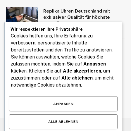
Replika Uhren Deutschland mit
exklusiver Qualität für höchste
Ansprüche
Wir respektieren Ihre Privatsphäre
August 10, 2026
Cookies helfen uns, Ihre Erfahrung zu
verbessern, personalisierte Inhalte
Coaching für Selbstbewusstsein
bereitzustellen und den Traffic zu analysieren.
Wien: Selbstvertrauen stärken und
Sie können auswählen, welche Cookies Sie
eigene Potenziale entfalten
zulassen möchten, indem Sie auf
Anpassen
August 9, 2026
klicken. Klicken Sie auf
Alle akzeptieren
, um
zuzustimmen, oder auf
Alle ablehnen
, um nicht
Wäschewagen Hotel für effizienten
notwendige Cookies abzulehnen.
Transport von Hotelwäsche
August 9, 2026
ANPASSEN
ALLE ABLEHNEN