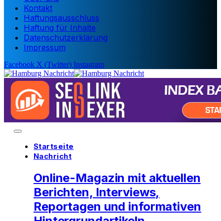
Kontakt
Haftungsausschluss
Haftung für Inhalte
Datenschutzerklärung
Impressum
Facebook
X (Twitter)
Instagram
Startseite
Nachricht
Online-Magazin mit aktuellen
Berichten, Interviews,
Reportagen und informativen
Hintergrundartikeln