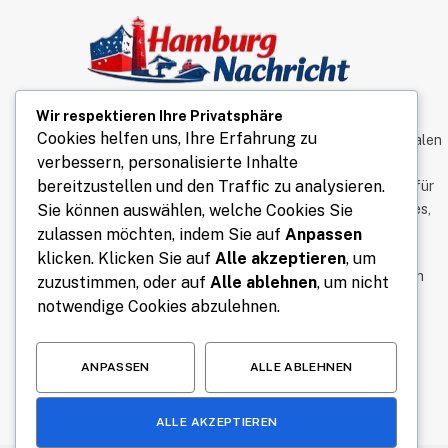
Wir respektieren Ihre Privatsphäre
Hamburg Nachricht liefert aktuelle News und
Cookies helfen uns, Ihre Erfahrung zu
interessante Einblicke aus der Hansestadt. Von lokalen
verbessern, personalisierte Inhalte
Ereignissen über Lifestyle-Themen bis hin zu
bereitzustellen und den Traffic zu analysieren.
kulturellen Highlights bieten wir vielseitige Inhalte für
Sie können auswählen, welche Cookies Sie
ein breites Publikum. Bleiben Sie informiert über alles,
was Hamburg bewegt.
zulassen möchten, indem Sie auf
Anpassen
klicken. Klicken Sie auf
Alle akzeptieren
, um
Senden Sie uns hier eine E-Mail zum Veröffentlichen
zuzustimmen, oder auf
Alle ablehnen
, um nicht
von Inhalten:
saraaly88n@gmail.com
notwendige Cookies abzulehnen.
ANPASSEN
ALLE ABLEHNEN
ALLE AKZEPTIEREN