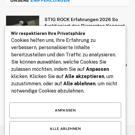
UNSERE
EMPFEHLUNGEN
STIG ROCK Erfahrungen 2026 So
funktioniert das Diamanten Konzept
Wir respektieren Ihre Privatsphäre
August 4, 2026
Cookies helfen uns, Ihre Erfahrung zu
verbessern, personalisierte Inhalte
Online-Magazin mit aktuellen
bereitzustellen und den Traffic zu analysieren.
Berichten, Interviews, Reportagen
Sie können auswählen, welche Cookies Sie
und informativen Hintergrundartikeln
zulassen möchten, indem Sie auf
Anpassen
August 4, 2026
klicken. Klicken Sie auf
Alle akzeptieren
, um
zuzustimmen, oder auf
Alle ablehnen
, um nicht
STIG ROCK Erfahrungen Deutsch
notwendige Cookies abzulehnen.
Lohnt sich die Diamanten Investition
August 4, 2026
ANPASSEN
ALLE ABLEHNEN