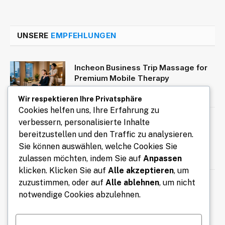
UNSERE
EMPFEHLUNGEN
Incheon Business Trip Massage for
Premium Mobile Therapy
August 7, 2026
Wir respektieren Ihre Privatsphäre
Cookies helfen uns, Ihre Erfahrung zu
Kennzeichen express für eine
verbessern, personalisierte Inhalte
schnelle und unkomplizierte Auto
bereitzustellen und den Traffic zu analysieren.
Anmeldung
Sie können auswählen, welche Cookies Sie
zulassen möchten, indem Sie auf
Anpassen
August 7, 2026
klicken. Klicken Sie auf
Alle akzeptieren
, um
zuzustimmen, oder auf
Alle ablehnen
, um nicht
Compress Images Online with the
Image Compressor Tool from
notwendige Cookies abzulehnen.
ClassTools24
August 6, 2026