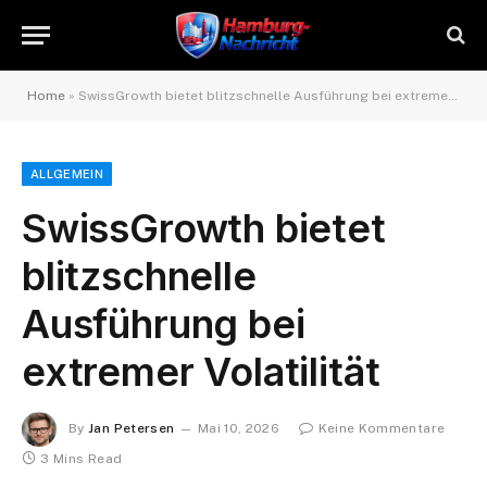
Home
»
SwissGrowth bietet blitzschnelle Ausführung bei extremer Volatilität
ALLGEMEIN
SwissGrowth bietet
blitzschnelle
Ausführung bei
extremer Volatilität
By
Jan Petersen
Mai 10, 2026
Keine Kommentare
3 Mins Read