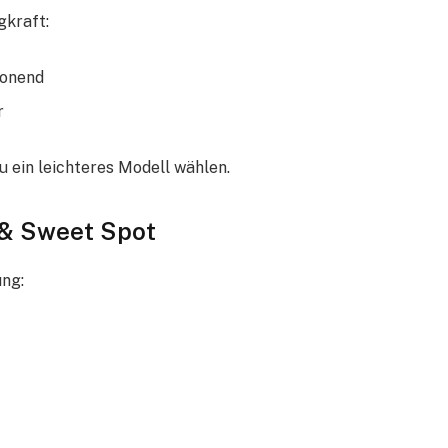
gkraft:
honend
r
 ein leichteres Modell wählen.
e & Sweet Spot
ung: