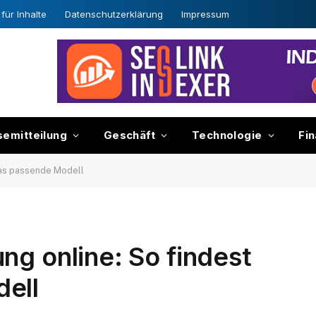
für Inhalte
Datenschutzerklärung
Impressum
semitteilung
Geschäft
Technologie
Fi
das passende Modell
ng online: So findest
ell