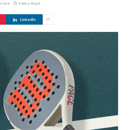
ntare
3 Mins Read
LinkedIn