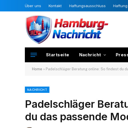
Über uns
Kontakt
Haftungsausschluss
Haftung 
Startseite
Nachricht
Pres
Home
»
Padelschläger Beratung online: So findest du 
NACHRICHT
Padelschläger Beratu
du das passende Mod