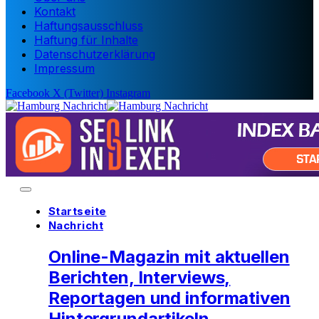
Kontakt
Haftungsausschluss
Haftung für Inhalte
Datenschutzerklärung
Impressum
Facebook
X (Twitter)
Instagram
Startseite
Nachricht
Online-Magazin mit aktuellen
Berichten, Interviews,
Reportagen und informativen
Hintergrundartikeln