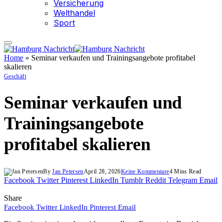
Versicherung
Welthandel
Sport
Home
»
Seminar verkaufen und Trainingsangebote profitabel
skalieren
Geschäft
Seminar verkaufen und
Trainingsangebote
profitabel skalieren
By
Jan Petersen
April 28, 2026
Keine Kommentare
4 Mins Read
Facebook
Twitter
Pinterest
LinkedIn
Tumblr
Reddit
Telegram
Email
Share
Facebook
Twitter
LinkedIn
Pinterest
Email