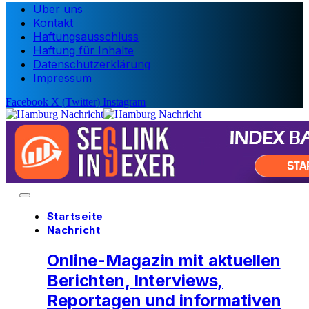
Über uns
Kontakt
Haftungsausschluss
Haftung für Inhalte
Datenschutzerklärung
Impressum
Facebook
X (Twitter)
Instagram
Startseite
Nachricht
Online-Magazin mit aktuellen
Berichten, Interviews,
Reportagen und informativen