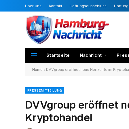
Über uns
Kontakt
Haftungsausschluss
Haftung 
Startseite
Nachricht
Pres
Home
»
DVVgroup eröffnet neue Horizonte im Kryptoh
PRESSEMITTEILUNG
DVVgroup eröffnet n
Kryptohandel