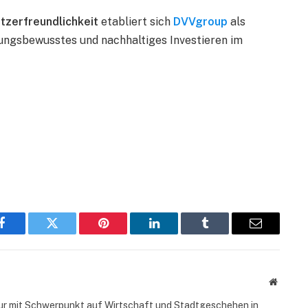
utzerfreundlichkeit
etabliert sich
DVVgroup
als
ungsbewusstes und nachhaltiges Investieren im
Facebook
Twitter
Pinterest
LinkedIn
Tumblr
Email
Website
ur mit Schwerpunkt auf Wirtschaft und Stadtgeschehen in