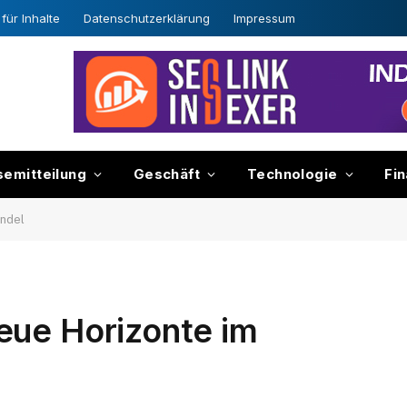
für Inhalte
Datenschutzerklärung
Impressum
semitteilung
Geschäft
Technologie
Fi
andel
eue Horizonte im