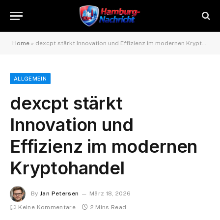
Home
»
dexcpt stärkt Innovation und Effizienz im modernen Kryptohandel
ALLGEMEIN
dexcpt stärkt
Innovation und
Effizienz im modernen
Kryptohandel
By
Jan Petersen
März 18, 2026
Keine Kommentare
2 Mins Read