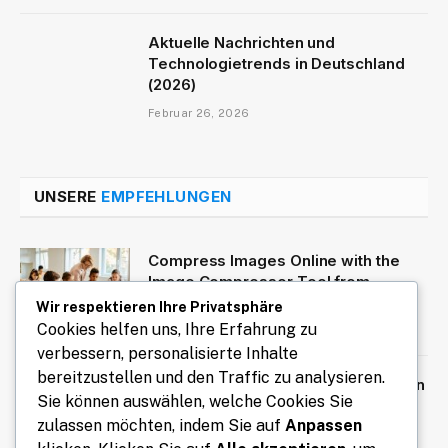
Aktuelle Nachrichten und
Technologietrends in Deutschland
(2026)
Februar 26, 2026
UNSERE
EMPFEHLUNGEN
Compress Images Online with the
Image Compressor Tool from
ClassTools24
Wir respektieren Ihre Privatsphäre
Cookies helfen uns, Ihre Erfahrung zu
August 6, 2026
verbessern, personalisierte Inhalte
bereitzustellen und den Traffic zu analysieren.
Die Vorteile eines Autos mit Fahrer in
Sie können auswählen, welche Cookies Sie
Südindien entdecken
zulassen möchten, indem Sie auf
Anpassen
August 6, 2026