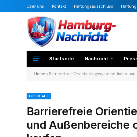
Über uns
Kontakt
Haftungsausschluss
Haftung 
Startseite
Nachricht
Pres
Home
»
Barrierefreie Orientierungssysteme: Innen- un
GESCHÄFT
Barrierefreie Orient
und Außenbereiche o