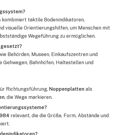
ungssystem?
 kombiniert taktile Bodenindikatoren,
nd visuelle Orientierungshilfen, um Menschen mit
lbstständige Wegeführung zu ermöglichen.
ngesetzt?
wie Behörden, Museen, Einkaufszentren und
ie Gehwegen, Bahnhöfen, Haltestellen und
ür Richtungsführung,
Noppenplatten
als
en
, die Wege markieren.
ientierungssysteme?
2984
relevant, die die Größe, Form, Abstände und
iert.
odenindikatoren?