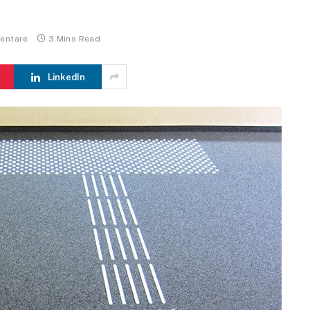
entare
3 Mins Read
LinkedIn