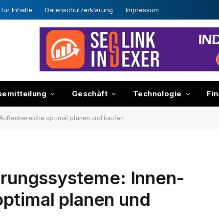
für Inhalte
Datenschutzerklärung
Impressum
semitteilung
Geschäft
Technologie
Fi
d Außenbereiche optimal planen und kaufen
ierungssysteme: Innen-
ptimal planen und